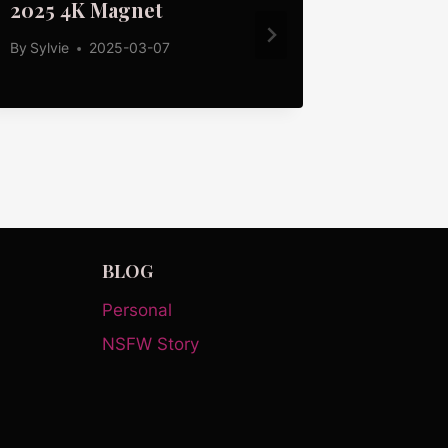
2025 4K Magnet
Magnet
By
Sylvie
2025-03-07
By
Sylvie
BLOG
Personal
NSFW Story