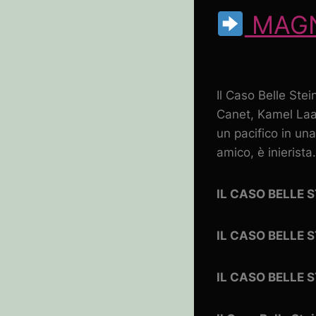
MAGN
Il Caso Belle Ste
Canet, Kamel Laad
un pacifico in una
amico, è inierist
IL CASO BELLE 
IL CASO BELLE 
IL CASO BELLE 