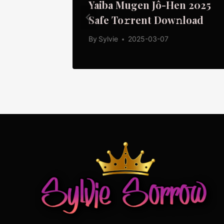
Yaiba Mugen Jô-Hen 2025
Safe To𝚛rent Dow𝚗load
By
Sylvie
2025-03-07