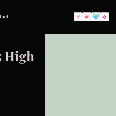
tact
5 High