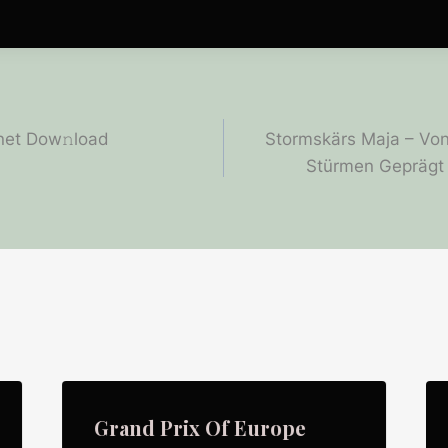
et Dow𝚗load
Stormskärs Maja – Von
Stürmen Geprägt 
Grand Prix Of Europe