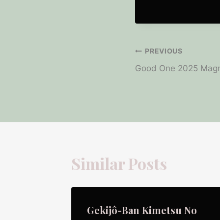
Post
PREVIOUS
Good One 2025 Magn
Navigation
Similar Posts
 Mo𝚟ie
Gekijô-Ban Kimetsu No