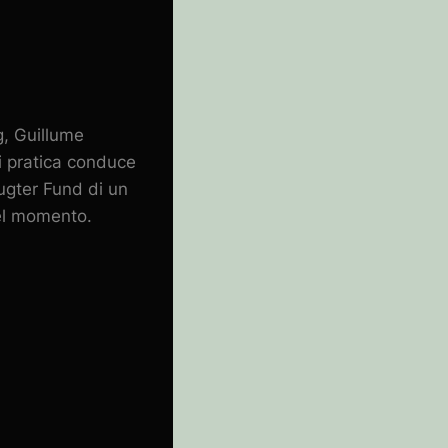
g, Guillume
i pratica conduce
augter Fund di un
uel momento.